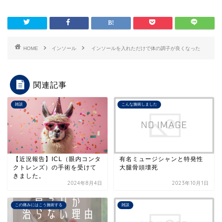
HOME
インソール
インソールを入れただけで体の調子が良くなった
関連記事
雑談
こんな施術しました
【近況報告】ICL（眼内コンタ
有名ミュージシャンと特発性
クトレンズ）の手術を受けて
大腿骨頭壊死
きました。
2024年8月4日
2023年10月1日
この痛みにはこう施術する
雑談