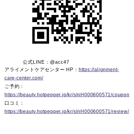
公式LINE：@acc47
アライメントケアセンター HP：
https://alignment-
care-center.com/
ご予約：
https://beauty.hotpepper.jp/kr/slnH000600571/coupon
口コミ：
https://beauty.hotpepper.jp/kr/slnH000600571/review/