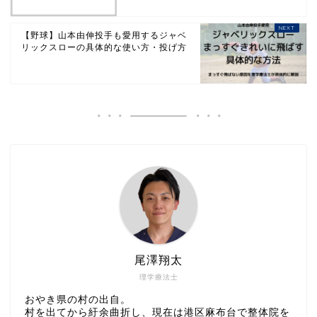
【野球】山本由伸投手も愛用するジャベ
リックスローの具体的な使い方・投げ方
尾澤翔太
理学療法士
おやき県の村の出自。
村を出てから紆余曲折し、現在は港区麻布台で整体院を