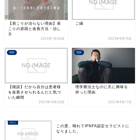
【肩こりが治らない理由】肩
ご縁
こりの原因と改善方法・治し
方
2024年1月26日
2023年9月15日
雑談
雑談
【雑談】だから自分は患者様
理学療法士なのに爪に興味を
を改善させられるんだと気づ
持った理由
いた瞬間
2023年10月20日
2022年9月17日
この度、晴れてIPNFA認定セラピストに
なりました。