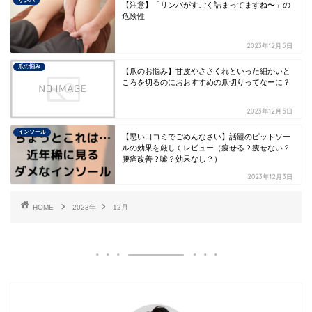
リンパ
【注意】「リンパがすごく詰まってますね〜」の
危険性
2023年12月5日
爪の悩み
【爪のお悩み】甘皮やささくれといった細かいと
ころを切るのにおおすすめの爪切りってなーに？
2023年12月5日
インソール
【悪い口コミでごめんなさい】話題のピットソー
ルの効果を厳しくレビュー（痩せる？痩せない？
腰痛改善？嘘？効果なし？）
2023年12月3日
HOME
2023年
12月