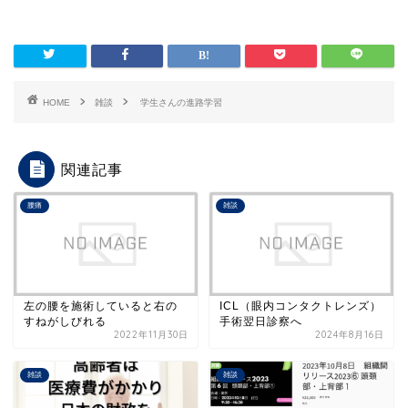
HOME
雑談
学生さんの進路学習
関連記事
腰痛
雑談
左の腰を施術していると右の
ICL（眼内コンタクトレンズ）
すねがしびれる
手術翌日診察へ
2022年11月30日
2024年8月16日
雑談
雑談