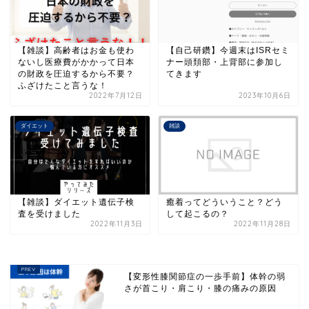
【雑談】高齢者はお金も使わ
【自己研鑽】今週末はISRセミ
ないし医療費がかかって日本
ナー頭頚部・上背部に参加し
の財政を圧迫するから不要？
てきます
ふざけたこと言うな！
2022年7月12日
2023年10月6日
ダイエット
雑談
【雑談】ダイエット遺伝子検
癒着ってどういうこと？どう
査を受けました
して起こるの？
2022年11月3日
2022年11月28日
【変形性膝関節症の一歩手前】体幹の弱
さが首こり・肩こり・膝の痛みの原因