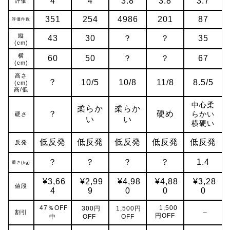
4
4
3.8
3.8
3.7
評価
351
254
4986
201
87
評価件数
縦
43
30
？
？
35
(cm)
横
60
50
？
？
67
(cm)
高さ
？
10/5
10/8
11/8
8.5/5
(cm)
高/低
中心柔
柔らか
柔らか
？
硬め
らかい
硬さ
い
い
横硬い
低反発
低反発
低反発
低反発
低反発
反発
？
？
？
？
1.4
重さ(kg)
¥3,66
¥2,99
¥4,98
¥4,88
¥3,28
値段
4
9
0
0
0
47％OFF
1,500
300円
1,500円
割引
–
円OFF
中
OFF
OFF