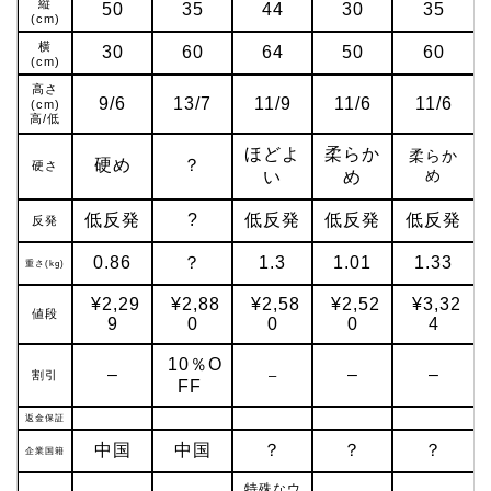
縦
50
35
44
30
35
(cm)
横
30
60
64
50
60
(cm)
高さ
9/6
13/7
11/9
11/6
11/6
(cm)
高/低
ほどよ
柔らか
柔らか
硬め
？
硬さ
め
い
め
低反発
?
低反発
低反発
低反発
反発
0.86
？
1.3
1.01
1.33
重さ(kg)
¥2,29
¥2,88
¥2,58
¥2,52
¥3,32
値段
9
0
0
0
4
10％O
–
–
–
–
割引
FF
返金保証
中国
中国
？
？
？
企業国籍
特殊なウ