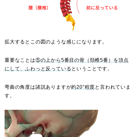
拡大するとこの図のような感じになります。
重要なことは
⑤の上から5番目の骨（頚椎5番）を頂点
にして、ふわっと反っている
ということです。
弯曲の角度は諸説ありますが
約20°程度
と言われていま
す。