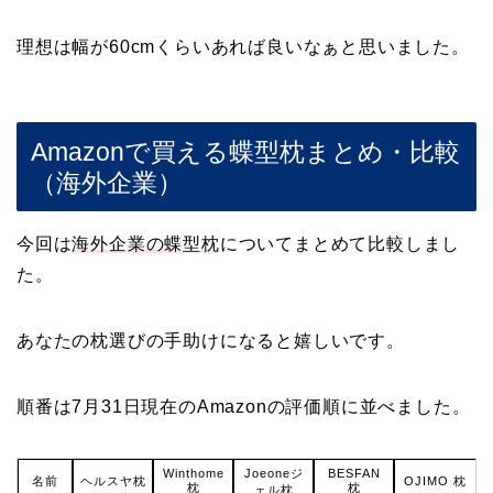
理想は幅が60cmくらいあれば良いなぁと思いました。
Amazonで買える蝶型枕まとめ・比較
（海外企業）
今回は
海外企業の蝶型枕
についてまとめて比較しまし
た。
あなたの枕選びの手助けになると嬉しいです。
順番は7月31日現在のAmazonの評価順に並べました。
Winthome
Joeoneジ
BESFAN
名前
ヘルスヤ枕
OJIMO 枕
枕
枕
ェル枕