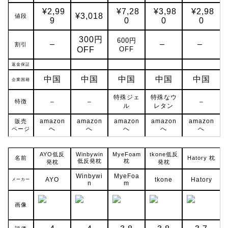
¥2,99
¥7,28
¥3,98
¥2,98
¥3,018
値段
9
0
0
0
300円
600円
–
–
–
割引
OFF
OFF
返金保証
中国
中国
中国
中国
中国
企業国籍
特殊ジェ
特殊なウ
特徴
–
–
–
ル
レタン
amazon
amazon
amazon
amazon
amazon
販売
へ
へ
へ
へ
へ
ページ
AYO低反
Winbywin
MyeFoam
tkone低反
名前
Hatory 枕
低反発枕
枕
発枕
発枕
Winbywi
MyeFoa
AYO
tkone
Hatory
メーカー
n
m
画像