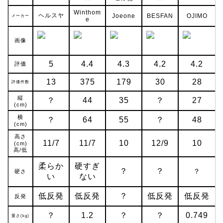
Winthom
ヘルスヤ
Joeone
BESFAN
OJIMO
メーカー
e
画像
5
4.4
4.3
4.2
4.2
評価
13
375
179
30
28
評価件数
縦
？
44
35
？
27
(cm)
横
？
64
55
？
48
(cm)
高さ
11/7
11/7
10
12/9
10
(cm)
高/低
柔らか
硬すぎ
？
？
？
硬さ
い
ない
低反発
低反発
？
低反発
低反発
反発
？
1.2
？
？
0.749
重さ(kg)