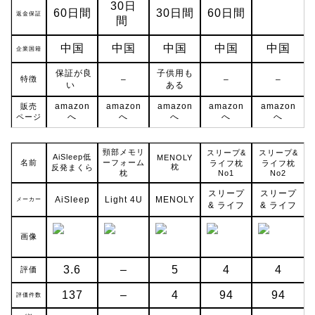
30日
60日間
30日間
60日間
返金保証
間
中国
中国
中国
中国
中国
企業国籍
保証が良
子供用も
特徴
–
–
–
い
ある
amazon
amazon
amazon
amazon
amazon
販売
へ
へ
へ
へ
へ
ページ
頸部メモリ
スリープ&
スリープ&
AiSleep低
MENOLY
名前
ーフォーム
ライフ枕
ライフ枕
枕
反発まくら
枕
No1
No2
スリープ
スリープ
AiSleep
Light 4U
MENOLY
メーカー
& ライフ
& ライフ
画像
3.6
–
5
4
4
評価
137
–
4
94
94
評価件数