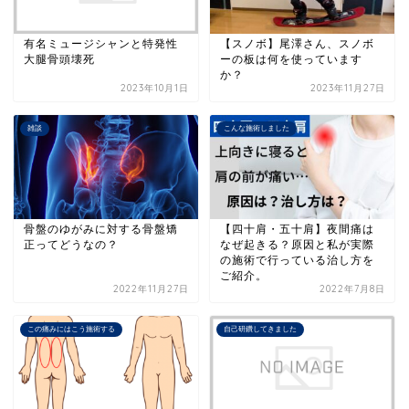
有名ミュージシャンと特発性
【スノボ】尾澤さん、スノボ
大腿骨頭壊死
ーの板は何を使っています
か？
2023年10月1日
2023年11月27日
雑談
こんな施術しました
骨盤のゆがみに対する骨盤矯
【四十肩・五十肩】夜間痛は
正ってどうなの？
なぜ起きる？原因と私が実際
の施術で行っている治し方を
ご紹介。
2022年11月27日
2022年7月8日
この痛みにはこう施術する
自己研鑽してきました