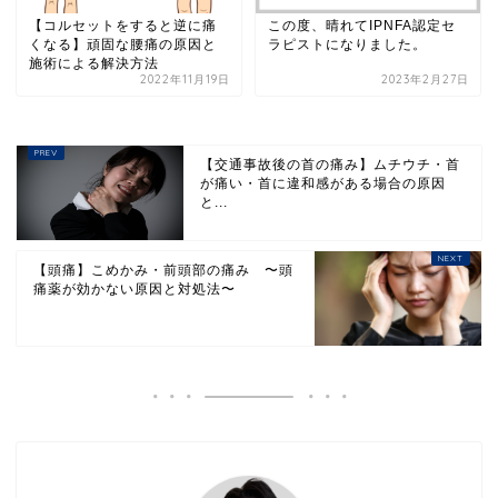
【コルセットをすると逆に痛
この度、晴れてIPNFA認定セ
くなる】頑固な腰痛の原因と
ラピストになりました。
施術による解決方法
2022年11月19日
2023年2月27日
【交通事故後の首の痛み】ムチウチ・首
が痛い・首に違和感がある場合の原因
と...
【頭痛】こめかみ・前頭部の痛み 〜頭
痛薬が効かない原因と対処法〜