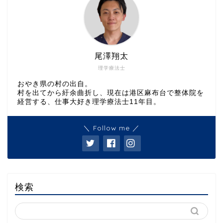
尾澤翔太
理学療法士
おやき県の村の出自。
村を出てから紆余曲折し、現在は港区麻布台で整体院を
経営する、仕事大好き理学療法士11年目。
＼ Follow me ／
検索