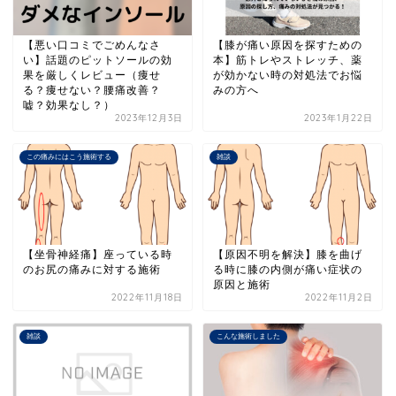
【悪い口コミでごめんなさ
【膝が痛い原因を探すための
い】話題のピットソールの効
本】筋トレやストレッチ、薬
果を厳しくレビュー（痩せ
が効かない時の対処法でお悩
る？痩せない？腰痛改善？
みの方へ
嘘？効果なし？）
2023年12月3日
2023年1月22日
この痛みにはこう施術する
雑談
【坐骨神経痛】座っている時
【原因不明を解決】膝を曲げ
のお尻の痛みに対する施術
る時に膝の内側が痛い症状の
原因と施術
2022年11月18日
2022年11月2日
雑談
こんな施術しました