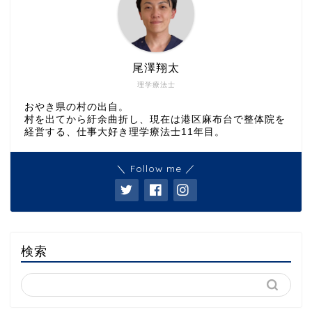
尾澤翔太
理学療法士
おやき県の村の出自。
村を出てから紆余曲折し、現在は港区麻布台で整体院を
経営する、仕事大好き理学療法士11年目。
＼ Follow me ／
検索